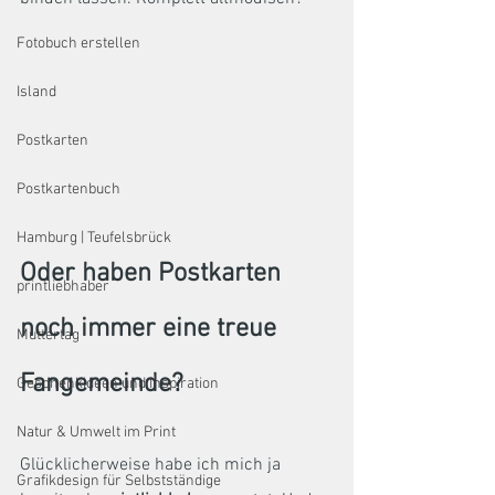
Fotobuch erstellen
Island
Postkarten
Postkartenbuch
Hamburg | Teufelsbrück
Oder haben Postkarten 
printliebhaber
noch immer eine treue 
Muttertag
Fangemeinde?
Geschenkideen und Inspiration
Natur & Umwelt im Print
Glücklicherweise habe ich mich ja 
Grafikdesign für Selbstständige