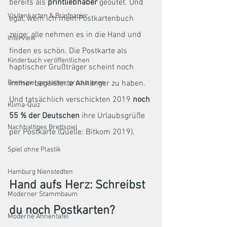
bereits als 
printliebhaber
 geoutet. Und 
Visitenkarten & Briefpapier
egal, wem ich mein Postkartenbuch 
zeige: alle nehmen es in die Hand und 
Interview
finden es schön. Die Postkarte als 
Kinderbuch veröffentlichen
haptischer Grußträger scheint noch 
immer begeisterte Anhänger zu haben. 
Brettspiel gestalten, produzieren
Und tatsächlich verschickten 2019 
noch 
Klima-Quiz
55 % der Deutschen
 ihre Urlaubsgrüße 
Nachhaltiges Brettspiel
per Postkarte (Quelle: Bitkom 2019).
Spiel ohne Plastik
Hamburg Nienstedten
Hand aufs Herz: Schreibst 
Moderner Stammbaum
du noch Postkarten?
Moderne Ahnentafel