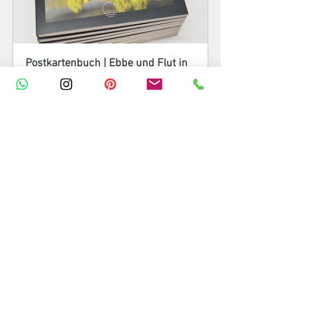
Postkartenbuch | Ebbe und Flut in 
Hamburg | Teufelsbrück
€14.90
Jetzt kaufen
Postkarte mit Spruch: Und dann 
braucht man ja auch noch...
€2.50