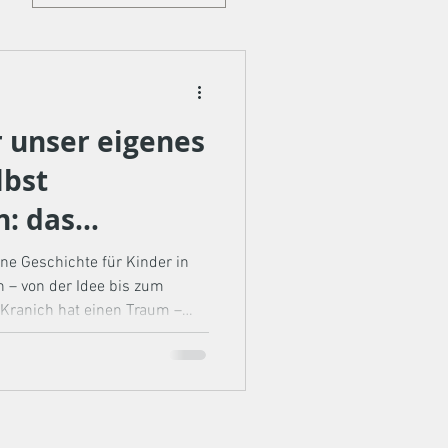
 unser eigenes
lbst
n: das
"
e Geschichte für Kinder in
n – von der Idee bis zum
 Kranich hat einen Traum –
buch Projekt-Team "Zug-Vogel" –
ichen Meine Freundin Marlies
n ganz lange, und wir beide
iebt. Vor einiger Zeit habe
s Marlies eine wunderschöne