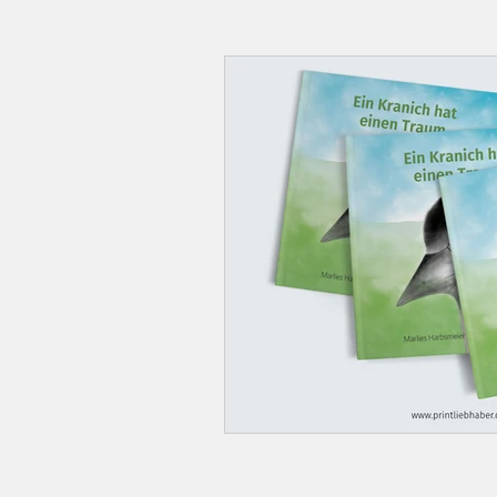
Familienbuch
Fotobuch e
Postkartenbuch
Hamburg
Geschenkideen und Inspirati
Grafikdesign für Selbstständi
Kinderbuch veröffentlichen