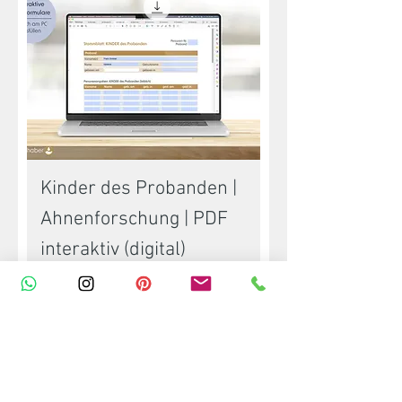
Kinder des Probanden |
Ahnenforschung | PDF
interaktiv (digital)
Preis
4,90 €
In den Warenkorb