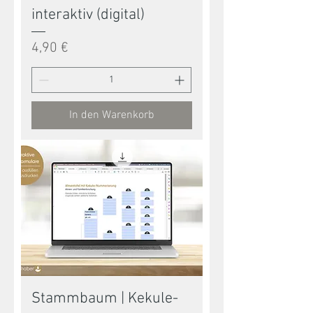
interaktiv (digital)
Preis
4,90 €
In den Warenkorb
Stammbaum | Kekule-