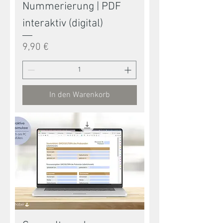
Nummerierung | PDF
interaktiv (digital)
Preis
9,90 €
In den Warenkorb