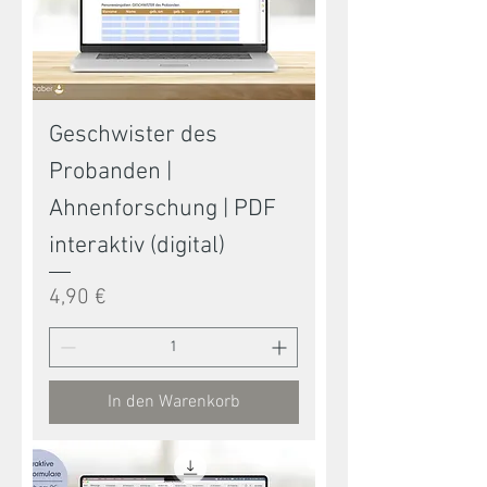
Geschwister des
Probanden |
Ahnenforschung | PDF
interaktiv (digital)
Preis
4,90 €
In den Warenkorb