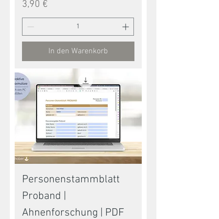
Preis
3,90 €
In den Warenkorb
Personenstammblatt
Proband |
Ahnenforschung | PDF