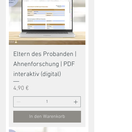
Eltern des Probanden |
Ahnenforschung | PDF
interaktiv (digital)
Preis
4,90 €
In den Warenkorb