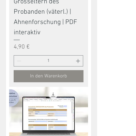
Grosseltern des
Probanden (väterl.) |
Ahnenforschung | PDF
interaktiv
Preis
4,90 €
In den Warenkorb