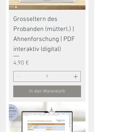
Grosseltern des
Probanden (mütterl.) |
Ahnenforschung | PDF
interaktiv (digital)
Preis
4,90 €
In den Warenkorb