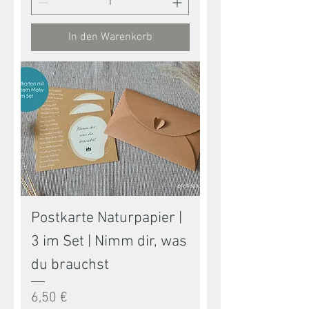
In den Warenkorb
Postkarte Naturpapier |
3 im Set | Nimm dir, was
du brauchst
Preis
6,50 €