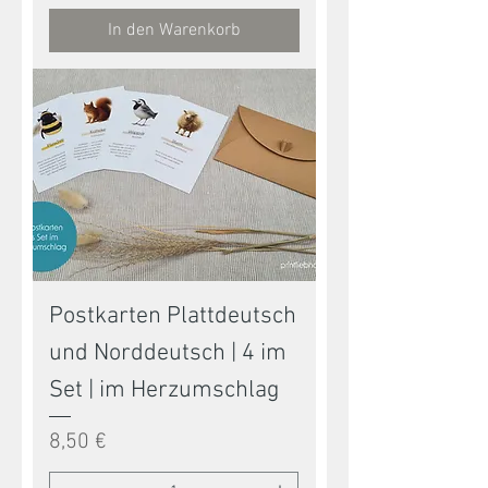
In den Warenkorb
Postkarten Plattdeutsch
und Norddeutsch | 4 im
Set | im Herzumschlag
Preis
8,50 €