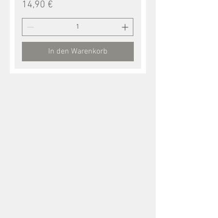
Preis
14,90 €
In den Warenkorb