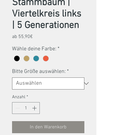
Stammbaum |
Viertelkreis links
| 5 Generationen
Sale-
ab
55,90€
Preis
Wähle deine Farbe:
*
Bitte Größe auswählen:
*
Anzahl
*
In den Warenkorb