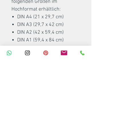
folgenden Größen im
Hochformat erhältlich:
DIN A4 (21 x 29,7 cm)
DIN A3 (29,7 x 42 cm)
DIN A2 (42 x 59,4 cm)
DIN A1 (59,4 x 84 cm)
Hinweis
Die Bildschirmfarben können
ein wenig variieren und der Ton
zum Printartikel leicht
abweichen. Eventuell
abgebildete Bilderrahmen,
Posterleisten oder Dekoartikel
sind nicht Bestandteil meines
Artikels.