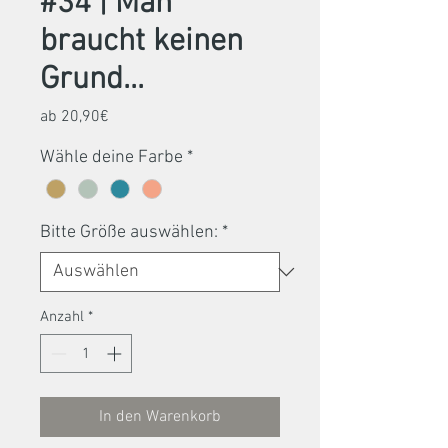
#34 | Man
braucht keinen
Grund...
Sale-
ab
20,90€
Preis
Wähle deine Farbe
*
Bitte Größe auswählen:
*
Anzahl
*
In den Warenkorb