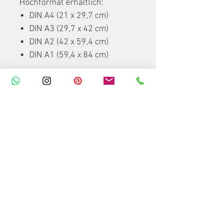
Hochformat erhältlich:
DIN A4 (21 x 29,7 cm)
DIN A3 (29,7 x 42 cm)
DIN A2 (42 x 59,4 cm)
DIN A1 (59,4 x 84 cm)
Hinweis
Die Bildschirmfarben können
ein wenig variieren und der Ton
zum Printartikel leicht
abweichen. Eventuell
abgebildete Bilderrahmen,
Posterleisten oder Dekoartikel
sind nicht Bestandteil meines
Artikels.
Verpackung und Versand