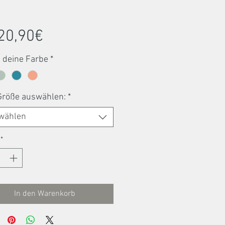
Sale-
20,90€
Preis
 deine Farbe
*
 Größe auswählen:
*
wählen
*
In den Warenkorb