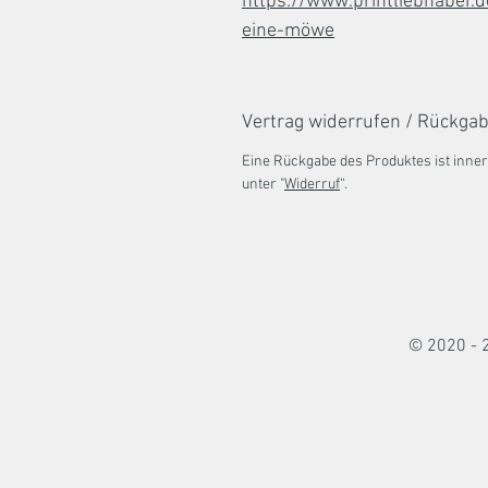
https://www.printliebhaber.
eine-möwe
Vertrag widerrufen / Rückga
Eine Rückgabe des Produktes ist inner
unter "
Widerruf
“.
© 2020 - 2