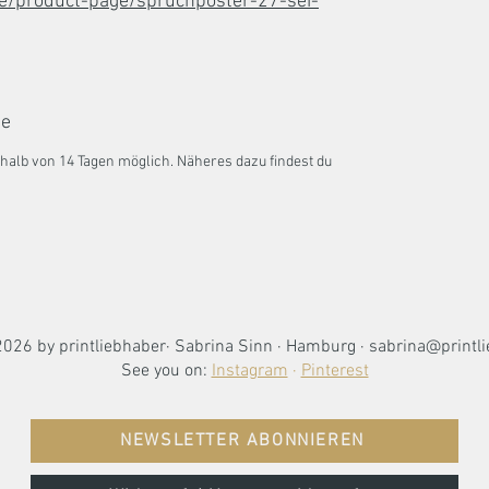
de/product-page/spruchposter-27-sei-
be
halb von 14 Tagen möglich. Näheres dazu findest du
026 by printliebhaber· Sabrina Sinn · Hamburg ·
sabrina@printli
See you on:
Instagram
·
Pinterest
NEWSLETTER ABONNIEREN