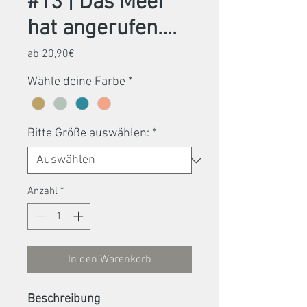
#13 | Das Meer
hat angerufen....
Sale-
ab
20,90€
Preis
Wähle deine Farbe
*
Bitte Größe auswählen:
*
Anzahl
*
In den Warenkorb
Beschreibung