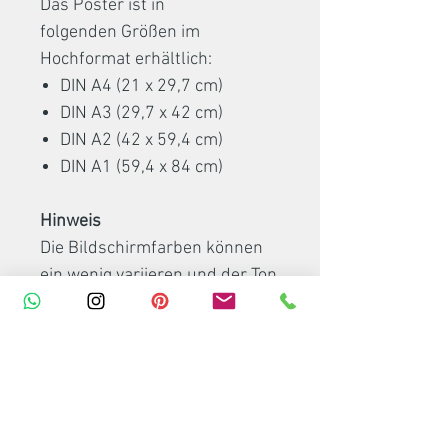
Das Poster ist in
folgenden Größen im
Hochformat erhältlich:
DIN A4 (21 x 29,7 cm)
DIN A3 (29,7 x 42 cm)
DIN A2 (42 x 59,4 cm)
DIN A1 (59,4 x 84 cm)
Hinweis
Die Bildschirmfarben können
ein wenig variieren und der Ton
zum Printartikel leicht
abweichen. Eventuell
abgebildete Bilderrahmen,
Posterleisten oder Dekoartikel
sind nicht Bestandteil meines
Artikels.