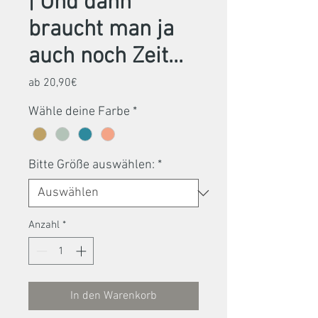
| Und dann
braucht man ja
auch noch Zeit...
Sale-
ab
20,90€
Preis
Wähle deine Farbe
*
Bitte Größe auswählen:
*
Anzahl
*
In den Warenkorb