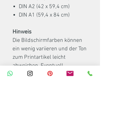
DIN A2 (42 x 59,4 cm)
DIN A1 (59,4 x 84 cm)
Hinweis
Die Bildschirmfarben können
ein wenig variieren und der Ton
zum Printartikel leicht
abweichen. Eventuell
abgebildete Bilderrahmen,
Posterleisten oder Dekoartikel
sind nicht Bestandteil meines
Artikels.
Verpackung und Versand
Das Poster wird direkt und
ohne Umwege von der